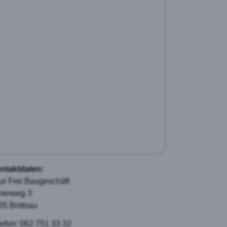
ntaktdaten
:
ul Frei Baugeschäft
inerweg 3
05 Brittnau
lefon: 062 751 33 32