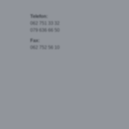
Telefon:
062 751 33 32
079 636 66 50
Fax:
062 752 56 10