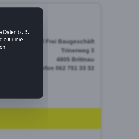
 Daten (z. B.
e für ihre
Paul Frei Baugeschäft
ien
Trinerweg 3
4805 Brittnau
Telefon 062 751 33 32