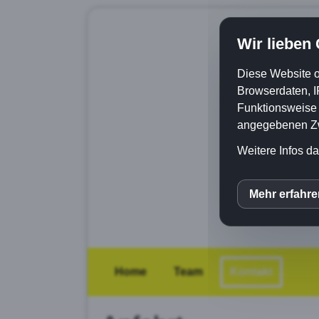
Wir lieben
Diese Website o
Browserdaten, I
Funktionsweise e
angegebenen Zwe
Weitere Infos da
Mehr erfahr
inCM
Home
Team
Kontakt