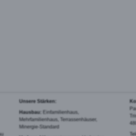
Unsere Stärken:
Ko
Pa
Hausbau:
Einfamilienhaus,
Tr
Mehrfamilienhaus, Terrassenhäuser,
48
Minergie-Standard
au
Te