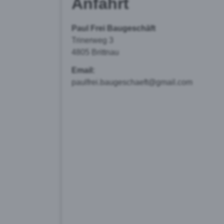
Anfahrt
Paul Frei
Baugeschäft
Trinerweg 3
4805 Brittnau
Email:
paulfrei.baugeschaeft@gmail.com