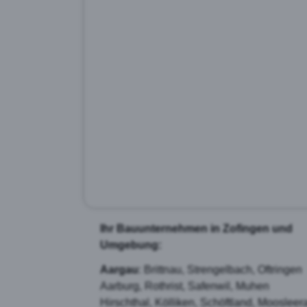
Ihr Bauunternehmen in Zofingen und
Umgebung:
Aargau
: Brittnau, Strengelbach, Oftringen
Aarburg, Rothrist, Safenwil, Muhen
Hirschthal, Kölliken, Schöftland, Moosleer